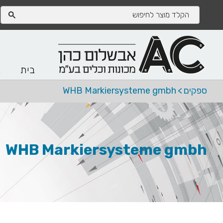
בית
א
ספקים
>
WHB Markiersysteme gmbh
WHB Markiersysteme gmbh