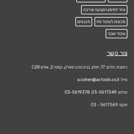
ציוד לסימון הטבעה וצריבה
מכונות לעיבוד פח
מגנטים
עיבוד שבבי
צור קשר
כתובת: הלהב 17, חולון. בניין טכנו פארק, קומה 2, אולם C28
מייל:
a.cohen@actools.co.il
טלפון:
03-5617549
,
03-5619378
פקס: 5617569 - 03