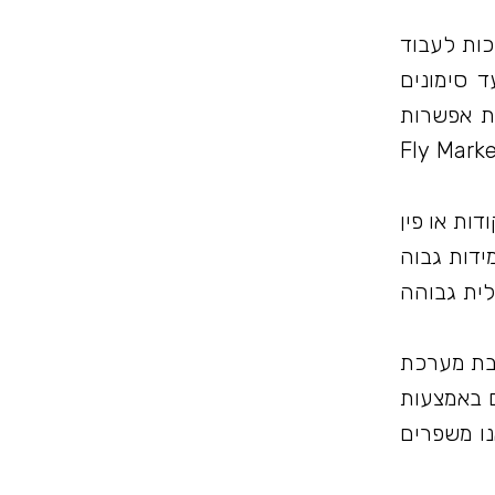
ת ,חצי ניידות שיכות לעבוד
ם ועד סימונים
 סוללה בעלות אפשרות
רה על תחנת עבודה לעבוד כשולחניות כמו משפחת פליימרקר: Fly Marker Mini 60X35 ו Fly Marker
ודות או פין
ידות גבוה
לית גבוהה
כבת מערכת
ם באמצעות
ו משפרים