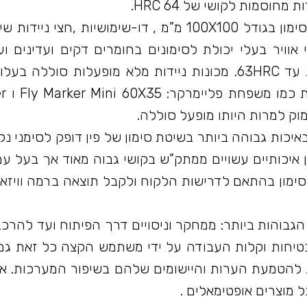
וסמות לקושי של 64 HRC.
סוגי מכונות: שולחניות כמו NET MARKER עם חלון סימון בגודל 100X100 מ”מ , דו-שימושיו
 כמו 80M 5MV דגמים מופעלי אוויר בעלי יכולת לסימונים בחומרים דקים ועדיני
עמוקים מאוד כולל בפלדות שיריון ופלדות מחוסמות עד 63HRC. מכונות ניידות מלא מופעלות
להתקנה מהי
 סימון באיכות גבוהה ביותר בשיטת סימון של פין דופק לסימני נק
ון איכותיים עשויים ממתק”ש בקושי גבוה מאוד אך בעל עמ
הסימון בהתאם לדרישות הלקוח ולקבל תוצאה ברמה וויזא
הגבוהות ביותר: ממחקר וניסויים דרך הפיתוח ועד להר
לבטיחות וקלות העבודה על ידי משתמש הקצה כל זאת ג
 להטמעת הערות והיישומים שלהם בשיפור המערכות. אנ
 מוצרים אופטימאלים .