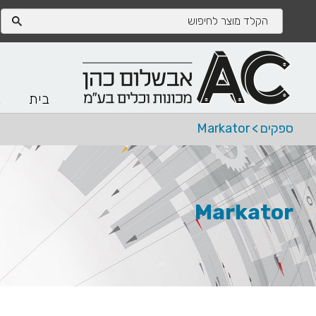
בית
א
ספקים
>
Markator
Markator