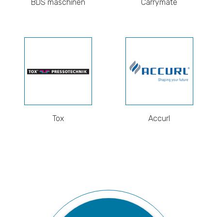
BDS maschinen
Carrymate
Tox
Accurl